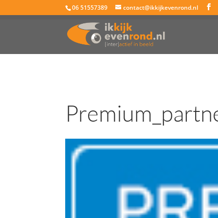
06 51557389
contact@ikkijkevenrond.nl
Premium_partn