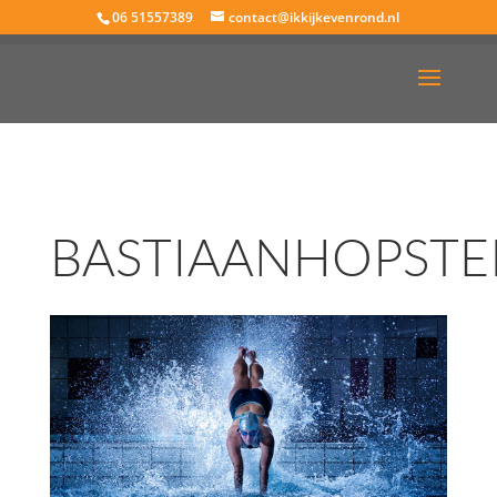
06 51557389
contact@ikkijkevenrond.nl
BASTIAANHOPSTE