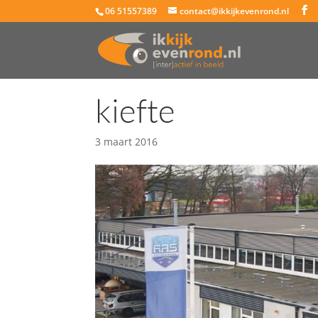
06 51557389
contact@ikkijkevenrond.nl
kiefte
3 maart 2016