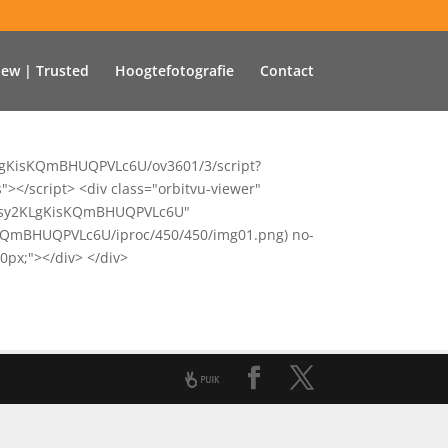
iew | Trusted
Hoogtefotografie
Contact
y2KLgKisKQmBHUQPVLc6U/ov3601/3/script?
</script> <div class="orbitvu-viewer"
ent-sy2KLgKisKQmBHUQPVLc6U"
KisKQmBHUQPVLc6U/iproc/450/450/img01.png) no-
0px;"></div> </div>