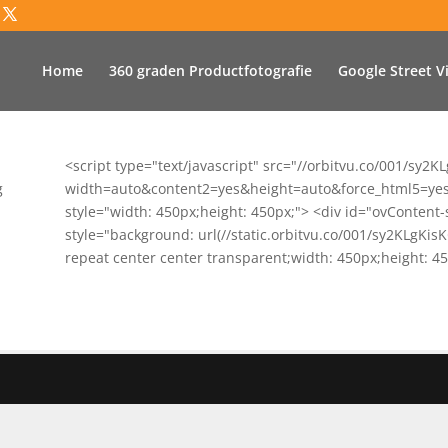
Home
360 graden Productfotografie
Google Street V
<script type="text/javascript" src="//orbitvu.co/001/s
g
width=auto&content2=yes&height=auto&force_html5=yes">
style="width: 450px;height: 450px;"> <div id="ovCont
style="background: url(//static.orbitvu.co/001/sy2KLg
repeat center center transparent;width: 450px;height: 45