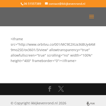
06 51557389
contact@ikkijkevenrond.nl
<iframe
src="http://www.orbitvu.co/001/MC9E2XUa36BUy4AM
9mo2SE/ov3601/3/view" allowtransparency="true"
allowfullscreen="true" scrolling="no" width="100%"
height="400" frameborder="0"></iframe>
© Copyright ikkijkevenrond.nl 2026