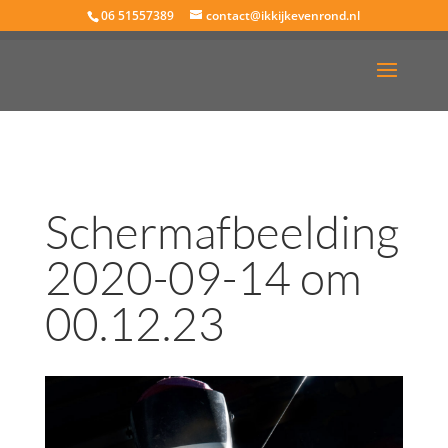
06 51557389
contact@ikkijkevenrond.nl
Schermafbeelding
2020-09-14 om
00.12.23