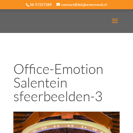
06 51557389
contact@ikkijkevenrond.nl
Office-Emotion
Salentein
sfeerbeelden-3